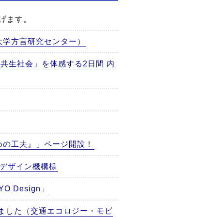
げます。
大学方言研究センター）
で「共生社会」を体感する2日間 内
めの工夫』」ページ開設！
ルデザイン機構様
Design」
れました（交通エコロジー・モビ