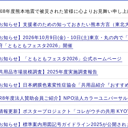
和8年度熊本地震で被災された皆様に心よりお見舞い申し上
お知らせ】支援者のための知っておきたい熊本方言（東北
お知らせ】2026年10月9日(金)・10日(土)東京・丸の内
府「ともともフェスタ2026」開催
お知らせ】「ともともフェスタ2026」公式ホームページ
共用品市場規模調査】2025年度実施調査報告
お知らせ】日本網膜色素変性症協会「共用品紹介『おすす
R8年度法人賛助会員ご紹介】NPO法人カラーユニバーサ
情報更新】ポスタープロジェクト「コレがウチの共用 KYOYO 
お知らせ】標準案内用図記号ガイドライン2025が公開さ