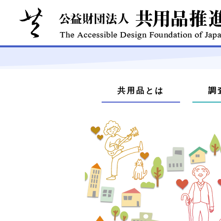
本
文
メ
へ
共用品とは
調
ジ
ニ
ャ
ュ
ン
プ
ー