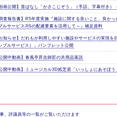
動画公開】昔ばなし「かさこじぞう」（手話、字幕付き）
調査報告書】R5年度実施『施設に関する良いこと、良かっ
ブルサービスJISの配慮要素を活用して～』補足資料
お知らせ】だれもが利用しやすい施設やサービスの実現を
シブルサービス）」パンフレット公開
公開中動画】春風亭昇吉師匠の共用品落語
公開中動画】ミュージカル3D紙芝居「いっしょにあそぼう
事、評議員等の一覧がご覧いただけます