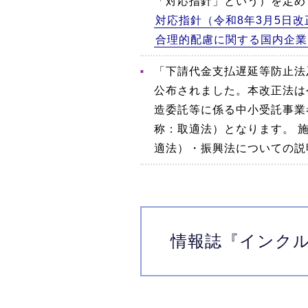
「対応指針」という）を定め
対応指針（令和8年3月5日改
合理的配慮に関する国内企業
「下請代金支払遅延等防止法
公布されました。本改正法は
造委託等に係る中小受託事業
称：取適法）となります。 
適法）・振興法についての説
情報誌
『インク