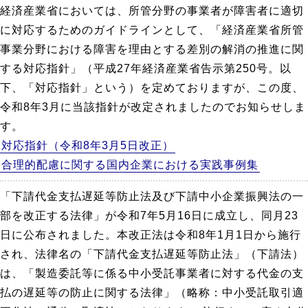
経済産業省においては、所管分野の事業者が障害者に適切
に対応するためのガイドラインとして、「経済産業省所管
事業分野における障害を理由とする差別の解消の推進に関
する対応指針」（平成27年経済産業省告示第250号。以
下、「対応指針」という）を定めておりますが、この度、
令和8年3月に当該指針が改定されましたのでお知らせしま
す。
対応指針（令和8年3月5日改正）
合理的配慮に関する国内企業における実践事例集
「下請代金支払遅延等防止法及び下請中小企業振興法の一
部を改正する法律」が令和7年5月16日に成立し、同月23
日に公布されました。本改正法は令和8年1月1日から施行
され、法律名の「下請代金支払遅延等防止法」（下請法）
は、「製造委託等に係る中小受託事業者に対する代金の支
払の遅延等の防止に関する法律」（略称：中小受託取引適