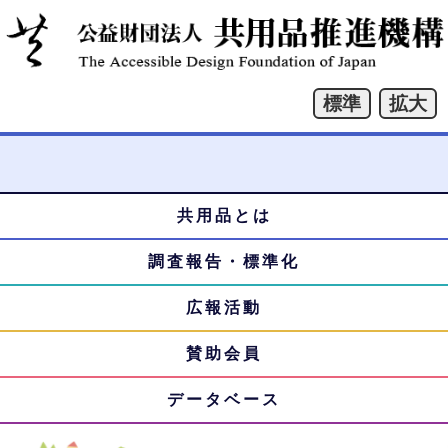
共用品とは
本
メ
文
調査報告・標準化
ニ
へ
ジ
広報活動
ュ
ャ
賛助会員
ー
ン
プ
データベース