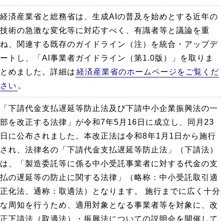
経済産業省と総務省は、生成AIの普及を始めとする近年の
技術の急激な変化等に対応すべく、有識者等と議論を重
ね、関連する既存のガイドライン（注）を統合・アップデ
ートし、「AI事業者ガイドライン（第1.0版）」を取りま
とめました。詳細は
経済産業省のホームページをご覧くだ
さい
。
「下請代金支払遅延等防止法及び下請中小企業振興法の一
部を改正する法律」が令和7年5月16日に成立し、同月23
日に公布されました。本改正法は令和8年1月1日から施行
され、法律名の「下請代金支払遅延等防止法」（下請法）
は、「製造委託等に係る中小受託事業者に対する代金の支
払の遅延等の防止に関する法律」（略称：中小受託取引適
正化法、通称：取適法）となります。 施行までに広く十分
な周知を行うため、適用対象となる事業者等を対象に、改
正下請法（取適法）・振興法についての説明会を開催して