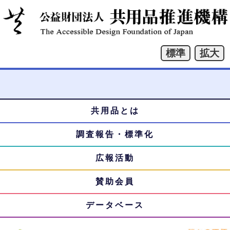
共用品とは
本
メ
文
調査報告・標準化
ニ
へ
ジ
広報活動
ュ
ャ
賛助会員
ー
ン
プ
データベース