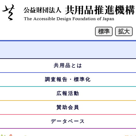
共用品とは
本
メ
文
調査報告・標準化
ニ
へ
ジ
広報活動
ュ
ャ
賛助会員
ー
ン
プ
データベース