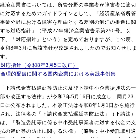
経済産業省においては、所管分野の事業者が障害者に適切
に対応するためのガイドラインとして、「経済産業省所管
事業分野における障害を理由とする差別の解消の推進に関
する対応指針」（平成27年経済産業省告示第250号。以
下、「対応指針」という）を定めておりますが、この度、
令和8年3月に当該指針が改定されましたのでお知らせしま
す。
対応指針（令和8年3月5日改正）
合理的配慮に関する国内企業における実践事例集
「下請代金支払遅延等防止法及び下請中小企業振興法の一
部を改正する法律」が令和7年5月16日に成立し、同月23
日に公布されました。本改正法は令和8年1月1日から施行
され、法律名の「下請代金支払遅延等防止法」（下請法）
は、「製造委託等に係る中小受託事業者に対する代金の支
払の遅延等の防止に関する法律」（略称：中小受託取引適