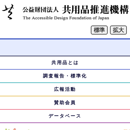
共用品とは
本
メ
文
調査報告・標準化
ニ
へ
ジ
広報活動
ュ
ャ
賛助会員
ー
ン
プ
データベース