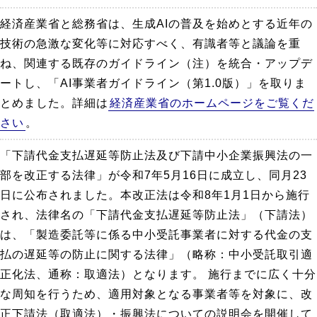
経済産業省と総務省は、生成AIの普及を始めとする近年の
技術の急激な変化等に対応すべく、有識者等と議論を重
ね、関連する既存のガイドライン（注）を統合・アップデ
ートし、「AI事業者ガイドライン（第1.0版）」を取りま
とめました。詳細は
経済産業省のホームページをご覧くだ
さい
。
「下請代金支払遅延等防止法及び下請中小企業振興法の一
部を改正する法律」が令和7年5月16日に成立し、同月23
日に公布されました。本改正法は令和8年1月1日から施行
され、法律名の「下請代金支払遅延等防止法」（下請法）
は、「製造委託等に係る中小受託事業者に対する代金の支
払の遅延等の防止に関する法律」（略称：中小受託取引適
正化法、通称：取適法）となります。 施行までに広く十分
な周知を行うため、適用対象となる事業者等を対象に、改
正下請法（取適法）・振興法についての説明会を開催して