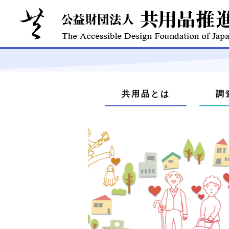
本
文
メ
へ
共用品とは
調
ジ
ニ
ャ
ュ
ン
プ
ー