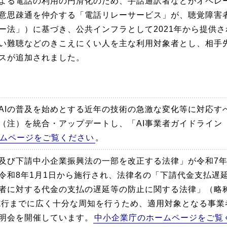
よる電話の利用の円滑化のため、手話通訳者などがオペレ
意思疎通を仲介する「電話リレーサービス」が、聴覚障害
ー法」）に基づき、公共インフラとして2021年から提供さ
い難聴などのきこえにくい人を主な利用対象者とし、相手
スが追加されました。
AIの普及を始めとする近年の技術の急激な変化等に対応す
（注）を統合・アップデートし、「AI事業者ガイドライン（
ムページをご覧ください
。
及び下請中小企業振興法の一部を改正する法律」が令和7年5
令和8年1月1日から施行され、法律名の「下請代金支払遅
者に対する代金の支払の遅延等の防止に関する法律」（略
施行までに広く十分な周知を行うため、適用対象となる事業
明会を開催しています。
中小企業庁のホームページをご覧