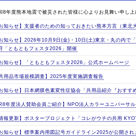
和8年度熊本地震で被災された皆様に心よりお見舞い申し上
お知らせ】支援者のための知っておきたい熊本方言（東北
お知らせ】2026年10月9日(金)・10日(土)東京・丸の内
府「ともともフェスタ2026」開催
お知らせ】「ともともフェスタ2026」公式ホームページ
共用品市場規模調査】2025年度実施調査報告
お知らせ】日本網膜色素変性症協会「共用品紹介『おすす
R8年度法人賛助会員ご紹介】NPO法人カラーユニバーサ
情報更新】ポスタープロジェクト「コレがウチの共用 KYOYO 
お知らせ】標準案内用図記号ガイドライン2025が公開さ