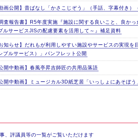
動画公開】昔ばなし「かさこじぞう」（手話、字幕付き）
調査報告書】R5年度実施『施設に関する良いこと、良かっ
ブルサービスJISの配慮要素を活用して～』補足資料
お知らせ】だれもが利用しやすい施設やサービスの実現を
シブルサービス）」パンフレット公開
公開中動画】春風亭昇吉師匠の共用品落語
公開中動画】ミュージカル3D紙芝居「いっしょにあそぼう
事、評議員等の一覧がご覧いただけます