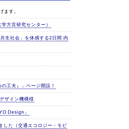
げます。
大学方言研究センター）
で「共生社会」を体感する2日間 内
めの工夫』」ページ開設！
ルデザイン機構様
Design」
れました（交通エコロジー・モビ