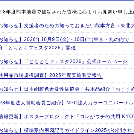
和8年度熊本地震で被災された皆様に心よりお見舞い申し上
お知らせ】支援者のための知っておきたい熊本方言（東北
お知らせ】2026年10月9日(金)・10日(土)東京・丸の内
府「ともともフェスタ2026」開催
お知らせ】「ともともフェスタ2026」公式ホームページ
共用品市場規模調査】2025年度実施調査報告
お知らせ】日本網膜色素変性症協会「共用品紹介『おすす
R8年度法人賛助会員ご紹介】NPO法人カラーユニバーサ
情報更新】ポスタープロジェクト「コレがウチの共用 KYOYO 
お知らせ】標準案内用図記号ガイドライン2025が公開さ