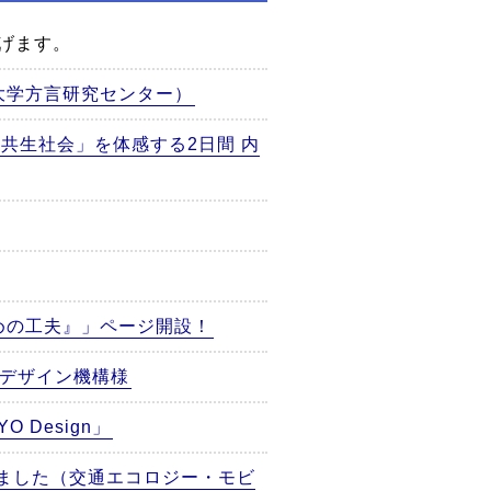
げます。
大学方言研究センター）
で「共生社会」を体感する2日間 内
めの工夫』」ページ開設！
ルデザイン機構様
Design」
れました（交通エコロジー・モビ