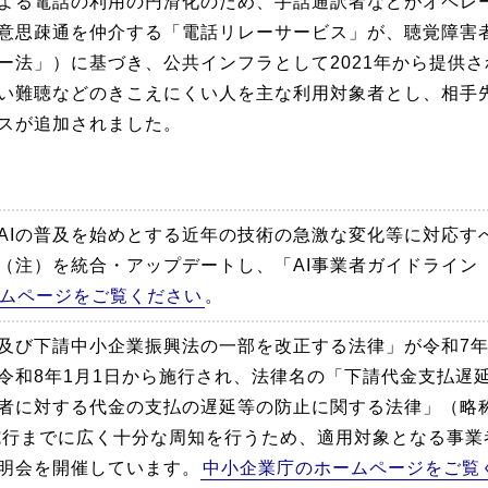
よる電話の利用の円滑化のため、手話通訳者などがオペレ
意思疎通を仲介する「電話リレーサービス」が、聴覚障害
ー法」）に基づき、公共インフラとして2021年から提供さ
い難聴などのきこえにくい人を主な利用対象者とし、相手
スが追加されました。
AIの普及を始めとする近年の技術の急激な変化等に対応す
（注）を統合・アップデートし、「AI事業者ガイドライン（
ムページをご覧ください
。
及び下請中小企業振興法の一部を改正する法律」が令和7年5
令和8年1月1日から施行され、法律名の「下請代金支払遅
者に対する代金の支払の遅延等の防止に関する法律」（略
施行までに広く十分な周知を行うため、適用対象となる事業
明会を開催しています。
中小企業庁のホームページをご覧