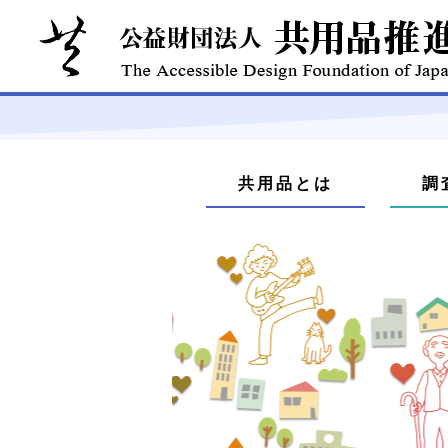
本
文
メ
へ
共用品とは
調
ジ
ニ
ャ
ュ
ン
プ
ー