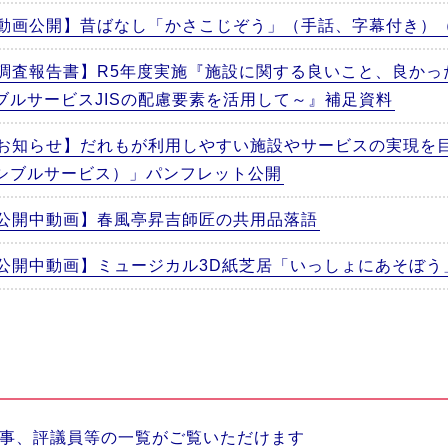
動画公開】昔ばなし「かさこじぞう」（手話、字幕付き）
調査報告書】R5年度実施『施設に関する良いこと、良かっ
ブルサービスJISの配慮要素を活用して～』補足資料
お知らせ】だれもが利用しやすい施設やサービスの実現を
シブルサービス）」パンフレット公開
公開中動画】春風亭昇吉師匠の共用品落語
公開中動画】ミュージカル3D紙芝居「いっしょにあそぼう
事、評議員等の一覧がご覧いただけます