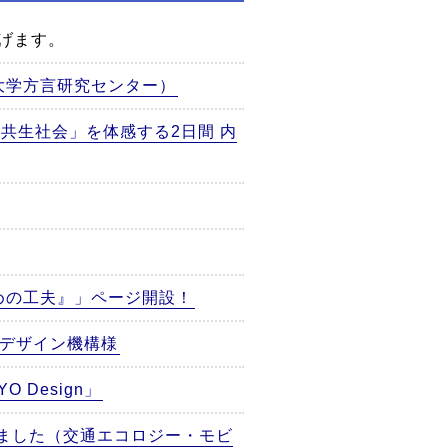
げます。
大学方言研究センター）
で「共生社会」を体感する2日間 内
めの工夫』」ページ開設！
ルデザイン機構様
Design」
れました（交通エコロジー・モビ