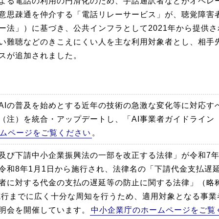
よる電話の利用の円滑化のため、手話通訳者などがオペレ
意思疎通を仲介する「電話リレーサービス」が、聴覚障害
ー法」）に基づき、公共インフラとして2021年から提供さ
い難聴などのきこえにくい人を主な利用対象者とし、相手
スが追加されました。
AIの普及を始めとする近年の技術の急激な変化等に対応す
（注）を統合・アップデートし、「AI事業者ガイドライン（
ムページをご覧ください
。
及び下請中小企業振興法の一部を改正する法律」が令和7年5
令和8年1月1日から施行され、法律名の「下請代金支払遅
者に対する代金の支払の遅延等の防止に関する法律」（略
施行までに広く十分な周知を行うため、適用対象となる事業
明会を開催しています。
中小企業庁のホームページをご覧