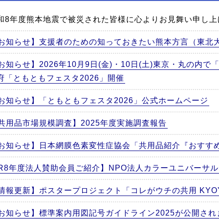
和8年度熊本地震で被災された皆様に心よりお見舞い申し上
お知らせ】支援者のための知っておきたい熊本方言（東北
お知らせ】2026年10月9日(金)・10日(土)東京・丸の内
府「ともともフェスタ2026」開催
お知らせ】「ともともフェスタ2026」公式ホームページ
共用品市場規模調査】2025年度実施調査報告
お知らせ】日本網膜色素変性症協会「共用品紹介『おすす
R8年度法人賛助会員ご紹介】NPO法人カラーユニバーサ
情報更新】ポスタープロジェクト「コレがウチの共用 KYOYO 
お知らせ】標準案内用図記号ガイドライン2025が公開さ