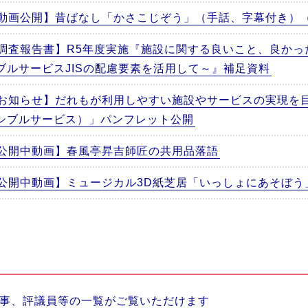
動画公開】昔ばなし「かさこじぞう」（手話、字幕付き）
調査報告書】R5年度実施『施設に関する良いこと、良かっ
ブルサービスJISの配慮要素を活用して～』補足資料
お知らせ】だれもが利用しやすい施設やサービスの実現を
シブルサービス）」パンフレット公開
公開中動画】春風亭昇吉師匠の共用品落語
公開中動画】ミュージカル3D紙芝居「いっしょにあそぼう
事、評議員等の一覧がご覧いただけます