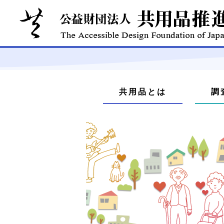
本
文
メ
へ
共用品とは
調
ジ
ニ
ャ
ュ
ン
プ
ー