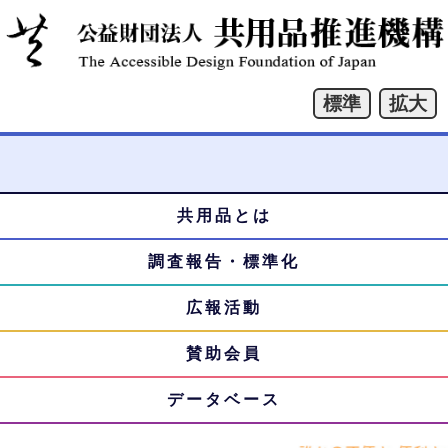
共用品とは
本
メ
文
調査報告・標準化
ニ
へ
ジ
広報活動
ュ
ャ
賛助会員
ー
ン
プ
データベース