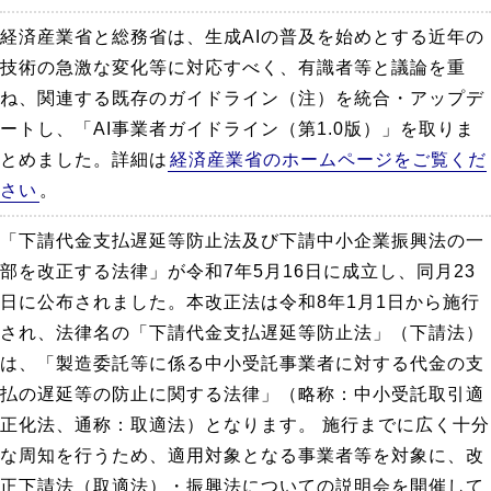
経済産業省と総務省は、生成AIの普及を始めとする近年の
技術の急激な変化等に対応すべく、有識者等と議論を重
ね、関連する既存のガイドライン（注）を統合・アップデ
ートし、「AI事業者ガイドライン（第1.0版）」を取りま
とめました。詳細は
経済産業省のホームページをご覧くだ
さい
。
「下請代金支払遅延等防止法及び下請中小企業振興法の一
部を改正する法律」が令和7年5月16日に成立し、同月23
日に公布されました。本改正法は令和8年1月1日から施行
され、法律名の「下請代金支払遅延等防止法」（下請法）
は、「製造委託等に係る中小受託事業者に対する代金の支
払の遅延等の防止に関する法律」（略称：中小受託取引適
正化法、通称：取適法）となります。 施行までに広く十分
な周知を行うため、適用対象となる事業者等を対象に、改
正下請法（取適法）・振興法についての説明会を開催して