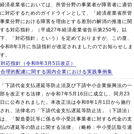
経済産業省においては、所管分野の事業者が障害者に適切
に対応するためのガイドラインとして、「経済産業省所管
事業分野における障害を理由とする差別の解消の推進に関
する対応指針」（平成27年経済産業省告示第250号。以
下、「対応指針」という）を定めておりますが、この度、
令和8年3月に当該指針が改定されましたのでお知らせしま
す。
対応指針（令和8年3月5日改正）
合理的配慮に関する国内企業における実践事例集
「下請代金支払遅延等防止法及び下請中小企業振興法の一
部を改正する法律」が令和7年5月16日に成立し、同月23
日に公布されました。本改正法は令和8年1月1日から施行
され、法律名の「下請代金支払遅延等防止法」（下請法）
は、「製造委託等に係る中小受託事業者に対する代金の支
払の遅延等の防止に関する法律」（略称：中小受託取引適