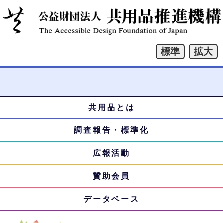
共用品とは
本
メ
文
調査報告・標準化
ニ
へ
ジ
広報活動
ュ
ャ
賛助会員
ー
ン
プ
データベース