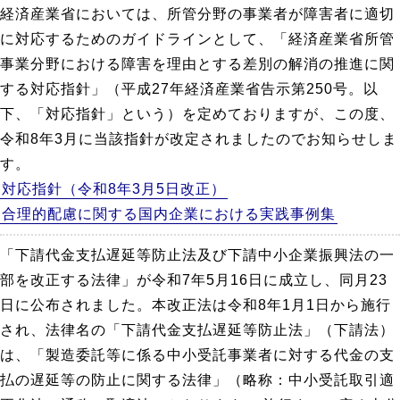
経済産業省においては、所管分野の事業者が障害者に適切
に対応するためのガイドラインとして、「経済産業省所管
事業分野における障害を理由とする差別の解消の推進に関
する対応指針」（平成27年経済産業省告示第250号。以
下、「対応指針」という）を定めておりますが、この度、
令和8年3月に当該指針が改定されましたのでお知らせしま
す。
対応指針（令和8年3月5日改正）
合理的配慮に関する国内企業における実践事例集
「下請代金支払遅延等防止法及び下請中小企業振興法の一
部を改正する法律」が令和7年5月16日に成立し、同月23
日に公布されました。本改正法は令和8年1月1日から施行
され、法律名の「下請代金支払遅延等防止法」（下請法）
は、「製造委託等に係る中小受託事業者に対する代金の支
払の遅延等の防止に関する法律」（略称：中小受託取引適