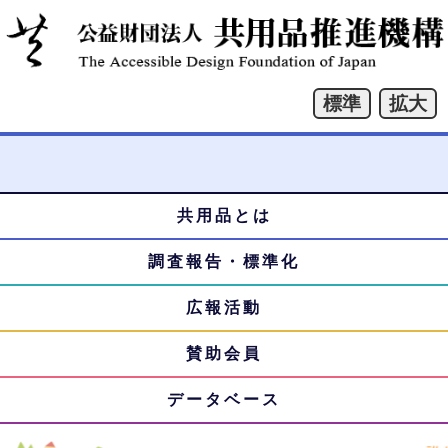
共用品とは
本
メ
文
調査報告・標準化
ニ
へ
ジ
広報活動
ュ
ャ
賛助会員
ー
ン
プ
データベース