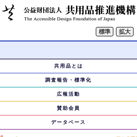
共用品とは
本
メ
文
調査報告・標準化
ニ
へ
ジ
広報活動
ュ
ャ
賛助会員
ー
ン
プ
データベース