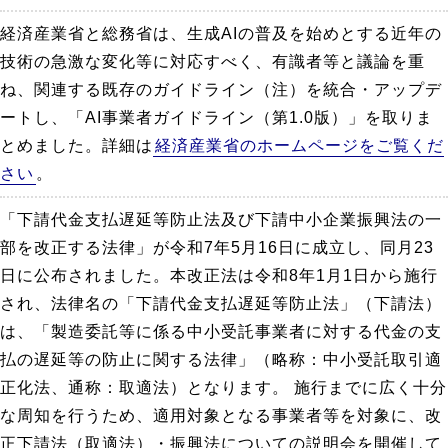
経済産業省と総務省は、生成AIの普及を始めとする近年の
技術の急激な変化等に対応すべく、有識者等と議論を重
ね、関連する既存のガイドライン（注）を統合・アップデ
ートし、「AI事業者ガイドライン（第1.0版）」を取りま
とめました。詳細は
経済産業省のホームページをご覧くだ
さい
。
「下請代金支払遅延等防止法及び下請中小企業振興法の一
部を改正する法律」が令和7年5月16日に成立し、同月23
日に公布されました。本改正法は令和8年1月1日から施行
され、法律名の「下請代金支払遅延等防止法」（下請法）
は、「製造委託等に係る中小受託事業者に対する代金の支
払の遅延等の防止に関する法律」（略称：中小受託取引適
正化法、通称：取適法）となります。 施行までに広く十分
な周知を行うため、適用対象となる事業者等を対象に、改
正下請法（取適法）・振興法についての説明会を開催して