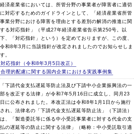
経済産業省においては、所管分野の事業者が障害者に適切
に対応するためのガイドラインとして、「経済産業省所管
事業分野における障害を理由とする差別の解消の推進に関
する対応指針」（平成27年経済産業省告示第250号。以
下、「対応指針」という）を定めておりますが、この度、
令和8年3月に当該指針が改定されましたのでお知らせしま
す。
対応指針（令和8年3月5日改正）
合理的配慮に関する国内企業における実践事例集
「下請代金支払遅延等防止法及び下請中小企業振興法の一
部を改正する法律」が令和7年5月16日に成立し、同月23
日に公布されました。本改正法は令和8年1月1日から施行
され、法律名の「下請代金支払遅延等防止法」（下請法）
は、「製造委託等に係る中小受託事業者に対する代金の支
払の遅延等の防止に関する法律」（略称：中小受託取引適