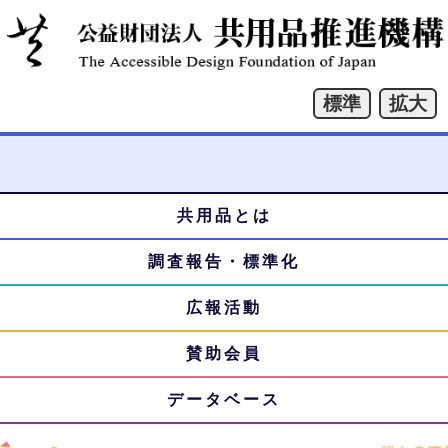
共用品とは
本
メ
文
調査報告・標準化
ニ
へ
ジ
広報活動
ュ
ャ
賛助会員
ー
ン
プ
データベース