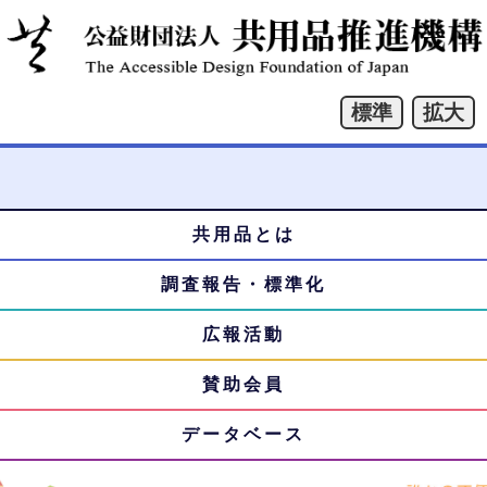
共用品とは
本
メ
文
調査報告・標準化
ニ
へ
ジ
広報活動
ュ
ャ
賛助会員
ー
ン
プ
データベース