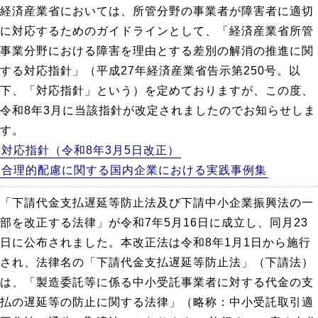
経済産業省においては、所管分野の事業者が障害者に適切
に対応するためのガイドラインとして、「経済産業省所管
事業分野における障害を理由とする差別の解消の推進に関
する対応指針」（平成27年経済産業省告示第250号。以
下、「対応指針」という）を定めておりますが、この度、
令和8年3月に当該指針が改定されましたのでお知らせしま
す。
対応指針（令和8年3月5日改正）
合理的配慮に関する国内企業における実践事例集
「下請代金支払遅延等防止法及び下請中小企業振興法の一
部を改正する法律」が令和7年5月16日に成立し、同月23
日に公布されました。本改正法は令和8年1月1日から施行
され、法律名の「下請代金支払遅延等防止法」（下請法）
は、「製造委託等に係る中小受託事業者に対する代金の支
払の遅延等の防止に関する法律」（略称：中小受託取引適