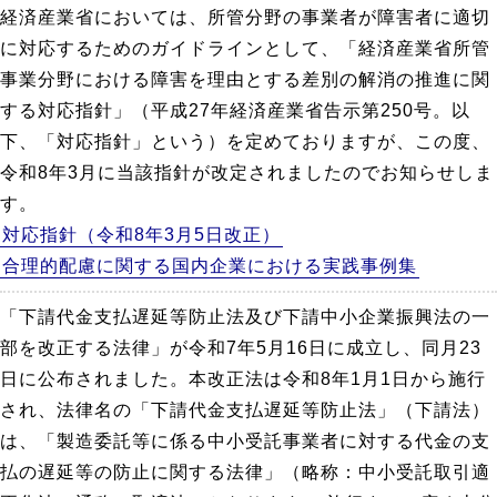
経済産業省においては、所管分野の事業者が障害者に適切
に対応するためのガイドラインとして、「経済産業省所管
事業分野における障害を理由とする差別の解消の推進に関
する対応指針」（平成27年経済産業省告示第250号。以
下、「対応指針」という）を定めておりますが、この度、
令和8年3月に当該指針が改定されましたのでお知らせしま
す。
対応指針（令和8年3月5日改正）
合理的配慮に関する国内企業における実践事例集
「下請代金支払遅延等防止法及び下請中小企業振興法の一
部を改正する法律」が令和7年5月16日に成立し、同月23
日に公布されました。本改正法は令和8年1月1日から施行
され、法律名の「下請代金支払遅延等防止法」（下請法）
は、「製造委託等に係る中小受託事業者に対する代金の支
払の遅延等の防止に関する法律」（略称：中小受託取引適