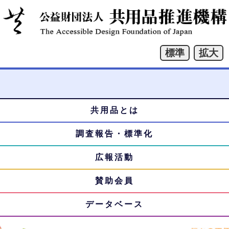
共用品とは
本
メ
文
調査報告・標準化
ニ
へ
ジ
広報活動
ュ
ャ
賛助会員
ー
ン
プ
データベース