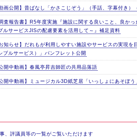
動画公開】昔ばなし「かさこじぞう」（手話、字幕付き）
調査報告書】R5年度実施『施設に関する良いこと、良かっ
ブルサービスJISの配慮要素を活用して～』補足資料
お知らせ】だれもが利用しやすい施設やサービスの実現を
シブルサービス）」パンフレット公開
公開中動画】春風亭昇吉師匠の共用品落語
公開中動画】ミュージカル3D紙芝居「いっしょにあそぼう
事、評議員等の一覧がご覧いただけます