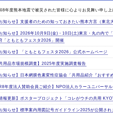
和8年度熊本地震で被災された皆様に心よりお見舞い申し上
お知らせ】支援者のための知っておきたい熊本方言（東北
お知らせ】2026年10月9日(金)・10日(土)東京・丸の内
府「ともともフェスタ2026」開催
お知らせ】「ともともフェスタ2026」公式ホームページ
共用品市場規模調査】2025年度実施調査報告
お知らせ】日本網膜色素変性症協会「共用品紹介『おすす
R8年度法人賛助会員ご紹介】NPO法人カラーユニバーサ
情報更新】ポスタープロジェクト「コレがウチの共用 KYOYO 
お知らせ】標準案内用図記号ガイドライン2025が公開さ