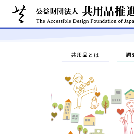
本
文
メ
へ
共用品とは
調
ジ
ニ
ャ
ュ
ン
プ
ー