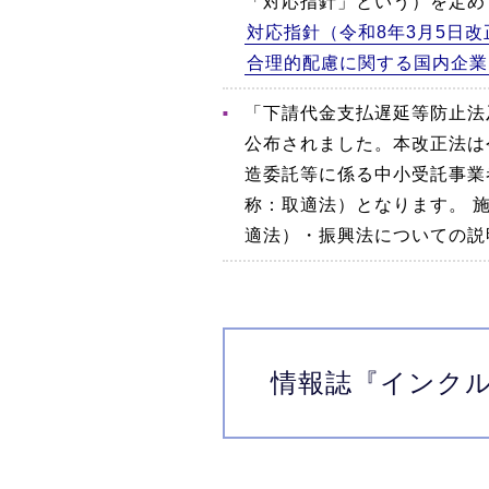
「対応指針」という）を定め
対応指針（令和8年3月5日改
合理的配慮に関する国内企業
「下請代金支払遅延等防止法
公布されました。本改正法は
造委託等に係る中小受託事業
称：取適法）となります。 
適法）・振興法についての説
情報誌
『インク