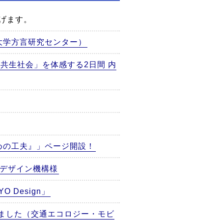
げます。
大学方言研究センター）
で「共生社会」を体感する2日間 内
めの工夫』」ページ開設！
ルデザイン機構様
Design」
れました（交通エコロジー・モビ