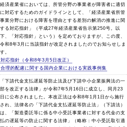
経済産業省においては、所管分野の事業者が障害者に適切
に対応するためのガイドラインとして、「経済産業省所管
事業分野における障害を理由とする差別の解消の推進に関
する対応指針」（平成27年経済産業省告示第250号。以
下、「対応指針」という）を定めておりますが、この度、
令和8年3月に当該指針が改定されましたのでお知らせしま
す。
対応指針（令和8年3月5日改正）
合理的配慮に関する国内企業における実践事例集
「下請代金支払遅延等防止法及び下請中小企業振興法の一
部を改正する法律」が令和7年5月16日に成立し、同月23
日に公布されました。本改正法は令和8年1月1日から施行
され、法律名の「下請代金支払遅延等防止法」（下請法）
は、「製造委託等に係る中小受託事業者に対する代金の支
払の遅延等の防止に関する法律」（略称：中小受託取引適