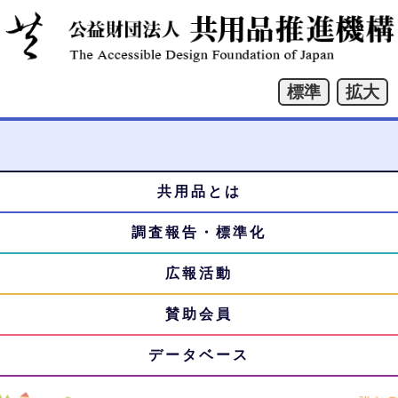
共用品とは
本
メ
文
調査報告・標準化
ニ
へ
ジ
広報活動
ュ
ャ
賛助会員
ー
ン
プ
データベース