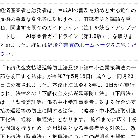
経済産業省と総務省は、生成AIの普及を始めとする近年の
技術の急激な変化等に対応すべく、有識者等と議論を重
ね、関連する既存のガイドライン（注）を統合・アップデ
ートし、「AI事業者ガイドライン（第1.0版）」を取りま
とめました。詳細は
経済産業省のホームページをご覧くだ
さい
。
「下請代金支払遅延等防止法及び下請中小企業振興法の一
部を改正する法律」が令和7年5月16日に成立し、同月23
日に公布されました。本改正法は令和8年1月1日から施行
され、法律名の「下請代金支払遅延等防止法」（下請法）
は、「製造委託等に係る中小受託事業者に対する代金の支
払の遅延等の防止に関する法律」（略称：中小受託取引適
正化法、通称：取適法）となります。 施行までに広く十分
な周知を行うため、適用対象となる事業者等を対象に、改
正下請法（取適法）・振興法についての説明会を開催して