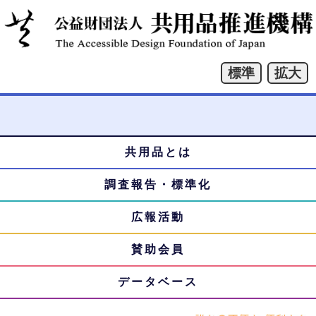
共用品とは
本
メ
文
調査報告・標準化
ニ
へ
ジ
広報活動
ュ
ャ
賛助会員
ー
ン
プ
データベース