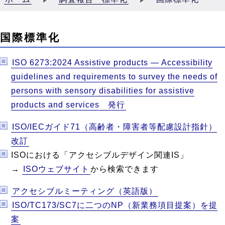
こ
国際標準化
こ
か
ISO 6273:2024 Assistive products — Accessibility
ら
guidelines and requirements to survey the needs of
本
persons with sensory disabilities for assistive
文
products and services 発行
ISO/IECガイド71（高齢者・障害者等配慮設計指針）
改訂
ISOにおける「アクセシブルデザイン関連IS」
→
ISOウェブサイト
から検索できます
アクセシブルミーティング（英語版）
ISO/TC173/SC7に二つのNP（新業務項目提案）を提
案