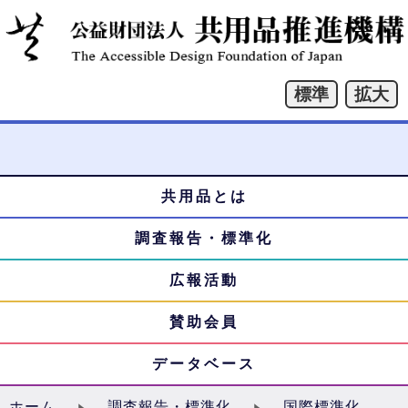
共用品とは
本
メ
文
調査報告・標準化
ニ
へ
ジ
広報活動
ュ
ャ
賛助会員
ー
ン
プ
データベース
ホーム
調査報告・標準化
国際標準化