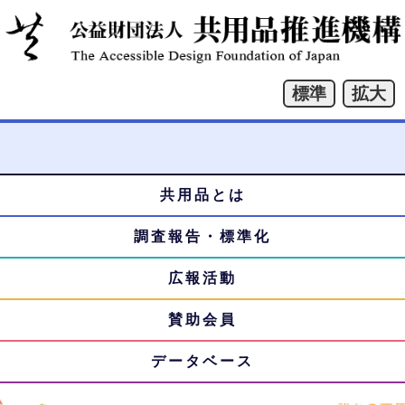
共用品とは
本
メ
文
調査報告・標準化
ニ
へ
ジ
広報活動
ュ
ャ
賛助会員
ー
ン
プ
データベース