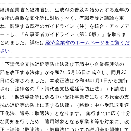
経済産業省と総務省は、生成AIの普及を始めとする近年の
技術の急激な変化等に対応すべく、有識者等と議論を重
ね、関連する既存のガイドライン（注）を統合・アップデ
ートし、「AI事業者ガイドライン（第1.0版）」を取りま
とめました。詳細は
経済産業省のホームページをご覧くだ
さい
。
「下請代金支払遅延等防止法及び下請中小企業振興法の一
部を改正する法律」が令和7年5月16日に成立し、同月23
日に公布されました。本改正法は令和8年1月1日から施行
され、法律名の「下請代金支払遅延等防止法」（下請法）
は、「製造委託等に係る中小受託事業者に対する代金の支
払の遅延等の防止に関する法律」（略称：中小受託取引適
正化法、通称：取適法）となります。 施行までに広く十分
な周知を行うため、適用対象となる事業者等を対象に、改
正下請法（取適法）・振興法についての説明会を開催して