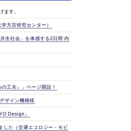
げます。
大学方言研究センター）
で「共生社会」を体感する2日間 内
めの工夫』」ページ開設！
ルデザイン機構様
Design」
れました（交通エコロジー・モビ