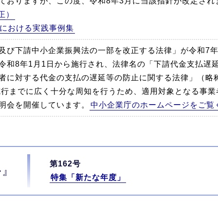
ておりますが、この度、令和8年3月に当該指針が改定され
正）
における実践事例集
及び下請中小企業振興法の一部を改正する法律」が令和7年5
令和8年1月1日から施行され、法律名の「下請代金支払遅
者に対する代金の支払の遅延等の防止に関する法律」（略
施行までに広く十分な周知を行うため、適用対象となる事業
明会を開催しています。
中小企業庁のホームページをご覧
第162号
ル』
特集「新たな年度」