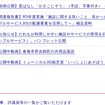
動画公開】昔ばなし「かさこじぞう」（手話、字幕付き）
調査報告書】R5年度実施『施設に関する良いこと、良かっ
ブルサービスJISの配慮要素を活用して～』補足資料
お知らせ】だれもが利用しやすい施設やサービスの実現を
シブルサービス）」パンフレット公開
公開中動画】春風亭昇吉師匠の共用品落語
公開中動画】ミュージカル3D紙芝居「いっしょにあそぼう
事、評議員等の一覧がご覧いただけます