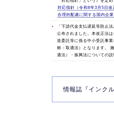
「対応指針」という）を定め
対応指針（令和8年3月5日改
合理的配慮に関する国内企業
「下請代金支払遅延等防止法
公布されました。本改正法は
造委託等に係る中小受託事業
称：取適法）となります。 
適法）・振興法についての説
情報誌
『インク