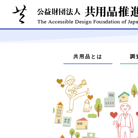
本
文
メ
へ
共用品とは
調
ジ
ニ
ャ
ュ
ン
プ
ー