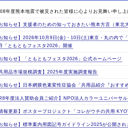
和8年度熊本地震で被災された皆様に心よりお見舞い申し上
お知らせ】支援者のための知っておきたい熊本方言（東北
お知らせ】2026年10月9日(金)・10日(土)東京・丸の内
府「ともともフェスタ2026」開催
お知らせ】「ともともフェスタ2026」公式ホームページ
共用品市場規模調査】2025年度実施調査報告
お知らせ】日本網膜色素変性症協会「共用品紹介『おすす
R8年度法人賛助会員ご紹介】NPO法人カラーユニバーサ
情報更新】ポスタープロジェクト「コレがウチの共用 KYOYO 
お知らせ】標準案内用図記号ガイドライン2025が公開さ