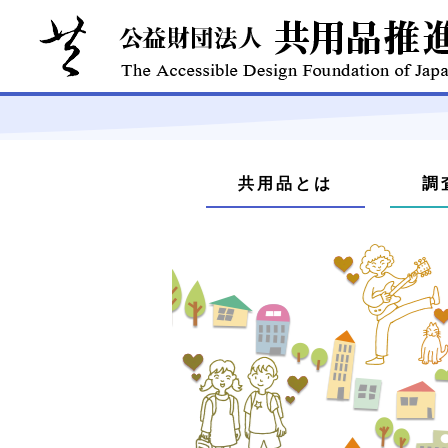
本
文
メ
へ
共用品とは
調
ジ
ニ
ャ
ュ
ン
プ
ー