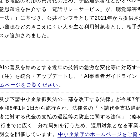
よる電話の利用の円滑化のため、手話通訳者などがオペレ
意思疎通を仲介する「電話リレーサービス」が、聴覚障害
ー法」）に基づき、公共インフラとして2021年から提供さ
い難聴などのきこえにくい人を主な利用対象者とし、相手
スが追加されました。
AIの普及を始めとする近年の技術の急激な変化等に対応す
（注）を統合・アップデートし、「AI事業者ガイドライン（
ムページをご覧ください
。
及び下請中小企業振興法の一部を改正する法律」が令和7年5
令和8年1月1日から施行され、法律名の「下請代金支払遅
者に対する代金の支払の遅延等の防止に関する法律」（略
施行までに広く十分な周知を行うため、適用対象となる事業
明会を開催しています。
中小企業庁のホームページをご覧