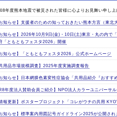
和8年度熊本地震で被災された皆様に心よりお見舞い申し上
お知らせ】支援者のための知っておきたい熊本方言（東北
お知らせ】2026年10月9日(金)・10日(土)東京・丸の内
府「ともともフェスタ2026」開催
お知らせ】「ともともフェスタ2026」公式ホームページ
共用品市場規模調査】2025年度実施調査報告
お知らせ】日本網膜色素変性症協会「共用品紹介『おすす
R8年度法人賛助会員ご紹介】NPO法人カラーユニバーサ
情報更新】ポスタープロジェクト「コレがウチの共用 KYOYO 
お知らせ】標準案内用図記号ガイドライン2025が公開さ