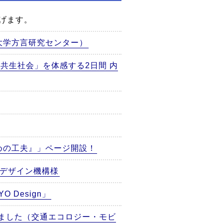
げます。
大学方言研究センター）
で「共生社会」を体感する2日間 内
めの工夫』」ページ開設！
ルデザイン機構様
Design」
れました（交通エコロジー・モビ