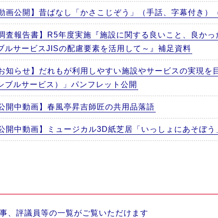
動画公開】昔ばなし「かさこじぞう」（手話、字幕付き）
調査報告書】R5年度実施『施設に関する良いこと、良かっ
ブルサービスJISの配慮要素を活用して～』補足資料
お知らせ】だれもが利用しやすい施設やサービスの実現を
シブルサービス）」パンフレット公開
公開中動画】春風亭昇吉師匠の共用品落語
公開中動画】ミュージカル3D紙芝居「いっしょにあそぼう
事、評議員等の一覧がご覧いただけます