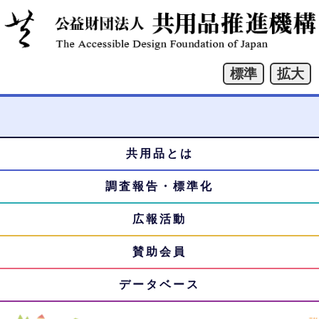
共用品とは
本
メ
文
調査報告・標準化
ニ
へ
ジ
広報活動
ュ
ャ
賛助会員
ー
ン
プ
データベース