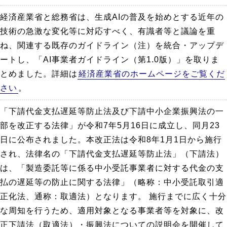
経済産業省と総務省は、生成AIの普及を始めとする近年の
技術の急激な変化等に対応すべく、有識者等と議論を重
ね、関連する既存のガイドライン（注）を統合・アップデ
ートし、「AI事業者ガイドライン（第1.0版）」を取りま
とめました。詳細は
経済産業省のホームページをご覧くだ
さい
。
「下請代金支払遅延等防止法及び下請中小企業振興法の一
部を改正する法律」が令和7年5月16日に成立し、同月23
日に公布されました。本改正法は令和8年1月1日から施行
され、法律名の「下請代金支払遅延等防止法」（下請法）
は、「製造委託等に係る中小受託事業者に対する代金の支
払の遅延等の防止に関する法律」（略称：中小受託取引適
正化法、通称：取適法）となります。 施行までに広く十分
な周知を行うため、適用対象となる事業者等を対象に、改
正下請法（取適法）・振興法についての説明会を開催して