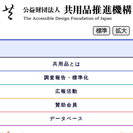
共用品とは
本
メ
文
調査報告・標準化
ニ
へ
ジ
広報活動
ュ
ャ
賛助会員
ー
ン
プ
データベース