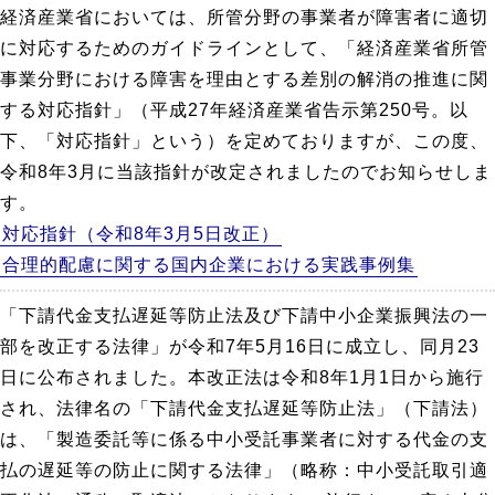
経済産業省においては、所管分野の事業者が障害者に適切
に対応するためのガイドラインとして、「経済産業省所管
事業分野における障害を理由とする差別の解消の推進に関
する対応指針」（平成27年経済産業省告示第250号。以
下、「対応指針」という）を定めておりますが、この度、
令和8年3月に当該指針が改定されましたのでお知らせしま
す。
対応指針（令和8年3月5日改正）
合理的配慮に関する国内企業における実践事例集
「下請代金支払遅延等防止法及び下請中小企業振興法の一
部を改正する法律」が令和7年5月16日に成立し、同月23
日に公布されました。本改正法は令和8年1月1日から施行
され、法律名の「下請代金支払遅延等防止法」（下請法）
は、「製造委託等に係る中小受託事業者に対する代金の支
払の遅延等の防止に関する法律」（略称：中小受託取引適