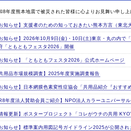
和8年度熊本地震で被災された皆様に心よりお見舞い申し上
お知らせ】支援者のための知っておきたい熊本方言（東北
お知らせ】2026年10月9日(金)・10日(土)東京・丸の内
府「ともともフェスタ2026」開催
お知らせ】「ともともフェスタ2026」公式ホームページ
共用品市場規模調査】2025年度実施調査報告
お知らせ】日本網膜色素変性症協会「共用品紹介『おすす
R8年度法人賛助会員ご紹介】NPO法人カラーユニバーサ
情報更新】ポスタープロジェクト「コレがウチの共用 KYOYO 
お知らせ】標準案内用図記号ガイドライン2025が公開さ