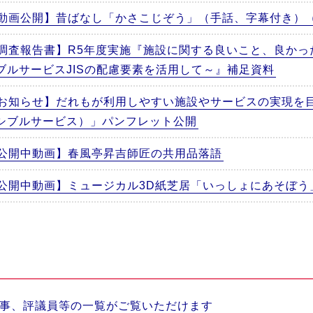
動画公開】昔ばなし「かさこじぞう」（手話、字幕付き）
調査報告書】R5年度実施『施設に関する良いこと、良かっ
ブルサービスJISの配慮要素を活用して～』補足資料
お知らせ】だれもが利用しやすい施設やサービスの実現を
シブルサービス）」パンフレット公開
公開中動画】春風亭昇吉師匠の共用品落語
公開中動画】ミュージカル3D紙芝居「いっしょにあそぼう
事、評議員等の一覧がご覧いただけます