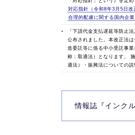
「対応指針」という）を定め
対応指針（令和8年3月5日改
合理的配慮に関する国内企業
「下請代金支払遅延等防止法
公布されました。本改正法は
造委託等に係る中小受託事業
称：取適法）となります。 
適法）・振興法についての説
情報誌
『インク