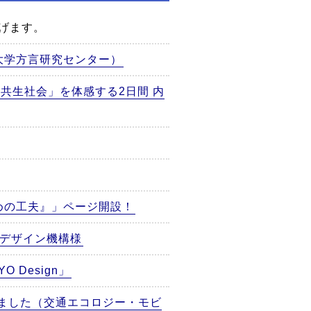
げます。
大学方言研究センター）
で「共生社会」を体感する2日間 内
めの工夫』」ページ開設！
ルデザイン機構様
Design」
れました（交通エコロジー・モビ