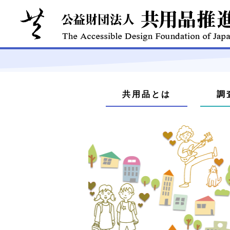
本
文
メ
へ
共用品とは
調
ジ
ニ
ャ
ュ
ン
プ
ー