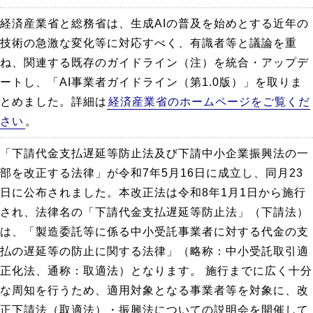
経済産業省と総務省は、生成AIの普及を始めとする近年の
技術の急激な変化等に対応すべく、有識者等と議論を重
ね、関連する既存のガイドライン（注）を統合・アップデ
ートし、「AI事業者ガイドライン（第1.0版）」を取りま
とめました。詳細は
経済産業省のホームページをご覧くだ
さい
。
「下請代金支払遅延等防止法及び下請中小企業振興法の一
部を改正する法律」が令和7年5月16日に成立し、同月23
日に公布されました。本改正法は令和8年1月1日から施行
され、法律名の「下請代金支払遅延等防止法」（下請法）
は、「製造委託等に係る中小受託事業者に対する代金の支
払の遅延等の防止に関する法律」（略称：中小受託取引適
正化法、通称：取適法）となります。 施行までに広く十分
な周知を行うため、適用対象となる事業者等を対象に、改
正下請法（取適法）・振興法についての説明会を開催して