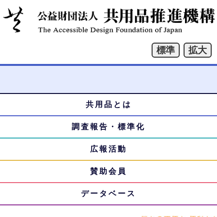
共用品とは
本
メ
文
調査報告・標準化
ニ
へ
ジ
広報活動
ュ
ャ
賛助会員
ー
ン
プ
データベース